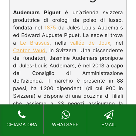
Audemars Piguet
è un’azienda svizzera
produttrice di orologi da polso di lusso,
fondata nel
1875
da Jules Louis Audemars
ed Edward Auguste Piguet.
La sede si trova
a
Le Brassus
, nella
vallée de Joux
, nel
Canton Vaud
, in Svizzera.
Una discendente
dei fondatori, Jasmine Audemars pronipote
di Jules-Louis Audemars, è nel 2013 a capo
del Consiglio di Amministrazione
dell’azienda. I
l marchio è presente in 88
paesi, ha 1.200 dipendenti (di cui 900 in
Svizzera) e dispone di una dozzina di filiali
che assieme a 23 negozi assicurano la
commercializzazione dei prodotti in tutto il
mondo. L’azienda produce oltre 26.000
CHIAMA ORA
WHATSAPP
EMAIL
pezzi all’anno, interamente confezionati a
mano.
È stato lo sponsor principale del Team