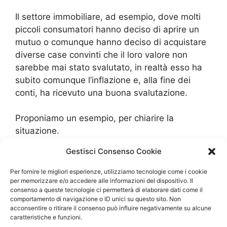
Il settore immobiliare, ad esempio, dove molti
piccoli consumatori hanno deciso di aprire un
mutuo o comunque hanno deciso di acquistare
diverse case convinti che il loro valore non
sarebbe mai stato svalutato, in realtà esso ha
subito comunque l’inflazione e, alla fine dei
conti, ha ricevuto una buona svalutazione.
Proponiamo un esempio, per chiarire la
situazione.
Gestisci Consenso Cookie
Case che sono costate anche 200.000 euro,
alla fine si sono valevano appena 140.000 euro
Per fornire le migliori esperienze, utilizziamo tecnologie come i cookie
tenendo conto della loro usura, della zona che
per memorizzare e/o accedere alle informazioni del dispositivo. Il
consenso a queste tecnologie ci permetterà di elaborare dati come il
non è cresciuta e si è sviluppata e via dicendo.
comportamento di navigazione o ID unici su questo sito. Non
acconsentire o ritirare il consenso può influire negativamente su alcune
caratteristiche e funzioni.
Molti clienti che si sono aperti un mutuo si sono