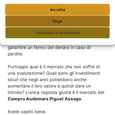
trovati a vedere svalutare, giorno per giorno, il
loro capitale fisso.
Accetta
Nega
Per quanto riguarda i capitali che le banche
gestiscono, esso non deve assolutamente
Visualizza le preferenze
svalutarsi poiché si ha a che fare con un
capitale che deve comunque riuscire sempre a
garantire un fermo del denaro in caso di
perdite.
Purtroppo qual è il mercato che non soffre di
una svalutazione? Quali sono gli investimenti
sicuri che negli anni potrebbero anche
aumentare il loro valore e quindi dare un
introito? L’unica risposta giusta è il mercato del
Compro Audemars Piguet Assago
.
Avete capito bene.