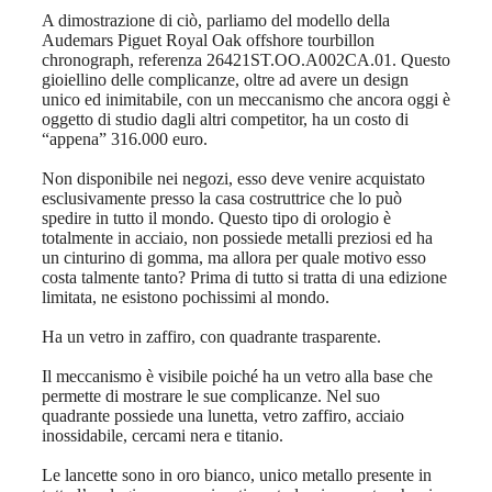
A dimostrazione di ciò, parliamo del modello della
Audemars Piguet Royal Oak offshore tourbillon
chronograph, referenza 26421ST.OO.A002CA.01. Questo
gioiellino delle complicanze, oltre ad avere un design
unico ed inimitabile, con un meccanismo che ancora oggi è
oggetto di studio dagli altri competitor, ha un costo di
“appena” 316.000 euro.
Non disponibile nei negozi, esso deve venire acquistato
esclusivamente presso la casa costruttrice che lo può
spedire in tutto il mondo. Questo tipo di orologio è
totalmente in acciaio, non possiede metalli preziosi ed ha
un cinturino di gomma, ma allora per quale motivo esso
costa talmente tanto? Prima di tutto si tratta di una edizione
limitata, ne esistono pochissimi al mondo.
Ha un vetro in zaffiro, con quadrante trasparente.
Il meccanismo è visibile poiché ha un vetro alla base che
permette di mostrare le sue complicanze. Nel suo
quadrante possiede una lunetta, vetro zaffiro, acciaio
inossidabile, cercami nera e titanio.
Le lancette sono in oro bianco, unico metallo presente in