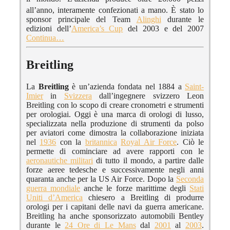
all’anno, interamente confezionati a mano.
È stato lo
sponsor principale del Team
Alinghi
durante le
edizioni dell’
America’s Cup
del 2003 e del 2007
Continua…
Breitling
La
Breitling
è un’azienda fondata nel 1884 a
Saint-
Imier
in
Svizzera
dall’ingegnere svizzero Leon
Breitling con lo scopo di creare cronometri e strumenti
per orologiai. Oggi è una marca di orologi di lusso,
specializzata nella produzione di strumenti da polso
per aviatori come dimostra la collaborazione iniziata
nel
1936
con la
britannica
Royal Air Force
. Ciò le
permette di cominciare ad avere rapporti con le
aeronautiche militari
di tutto il mondo, a partire dalle
forze aeree tedesche e successivamente negli anni
quaranta anche per la US Air Force. Dopo la
Seconda
guerra mondiale
anche le forze marittime degli
Stati
Uniti d’America
chiesero a Breitling di produrre
orologi per i capitani delle navi da guerra americane.
Breitling ha anche sponsorizzato automobili Bentley
durante le
24 Ore di Le Mans
dal
2001
al
2003
.