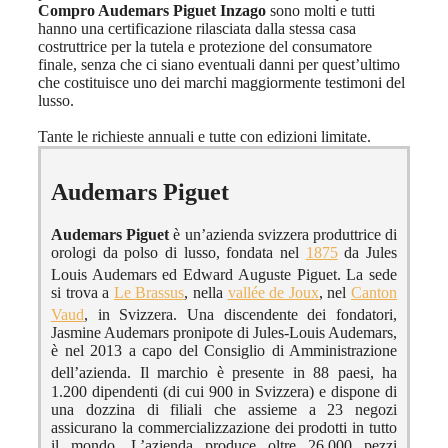
Compro Audemars Piguet Inzago
sono molti e tutti
hanno una certificazione rilasciata dalla stessa casa
costruttrice per la tutela e protezione del consumatore
finale, senza che ci siano eventuali danni per quest’ultimo
che costituisce uno dei marchi maggiormente testimoni del
lusso.
Tante le richieste annuali e tutte con edizioni limitate.
Audemars Piguet
Audemars Piguet
è un’azienda svizzera produttrice di
orologi da polso di lusso, fondata nel
1875
da Jules
Louis Audemars ed Edward Auguste Piguet.
La sede
si trova a
Le Brassus
, nella
vallée de Joux
, nel
Canton
Vaud
, in Svizzera.
Una discendente dei fondatori,
Jasmine Audemars pronipote di Jules-Louis Audemars,
è nel 2013 a capo del Consiglio di Amministrazione
dell’azienda. I
l marchio è presente in 88 paesi, ha
1.200 dipendenti (di cui 900 in Svizzera) e dispone di
una dozzina di filiali che assieme a 23 negozi
assicurano la commercializzazione dei prodotti in tutto
il mondo. L’azienda produce oltre 26.000 pezzi