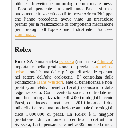
ottiene il brevetto per un orologio con carica e messa
all’ora al pendente. In quell’anno Patek si mise
nuovamente in società con il francese Adrien Philippe,
che l’anno precedente aveva vinto un prestigioso
premio per la realizzazione di componenti meccaniche
per orologi all’Esposizione Industriale Francese.
Continua…
Rolex
Rolex SA
è una società
svizzera
(con sede a
Ginevra
)
importante nella produzione di pregiati
orologi da
polso
, nonché una delle più grandi aziende operanti
nel settore dell’alta orologeria. E’ controllata dalla
Fondazione
Hans Wilsdorf
, ente di beneficenza e non-
profit (con relativi benefici fiscali) riconosciuto dalla
legge svizzera. Conta ventotto società controllate nel
mondo e un’organizzazione di 4.000 orologiai in cento
Paesi, con incassi stimati per il 2010 intorno ai due
miliardi di euro e una produzione annuale di orologi di
circa 1.000.000 di pezzi.
La Rolex è il maggior
produttore di cronometri certificati costruiti in
Svizzera; basti pensare che nel 2005 più della metà