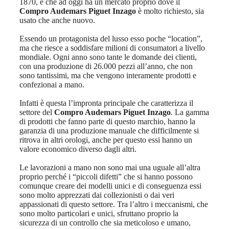
1870, è che ad oggi ha un mercato proprio dove il
Compro Audemars Piguet Inzago
è molto richiesto, sia
usato che anche nuovo.
Essendo un protagonista del lusso esso poche “location”,
ma che riesce a soddisfare milioni di consumatori a livello
mondiale. Ogni anno sono tante le domande dei clienti,
con una produzione di 26.000 pezzi all’anno, che non
sono tantissimi, ma che vengono interamente prodotti e
confezionai a mano.
Infatti è questa l’impronta principale che caratterizza il
settore del
Compro Audemars Piguet Inzago
. La gamma
di prodotti che fanno parte di questo marchio, hanno la
garanzia di una produzione manuale che difficilmente si
ritrova in altri orologi, anche per questo essi hanno un
valore economico diverso dagli altri.
Le lavorazioni a mano non sono mai una uguale all’altra
proprio perché i “piccoli difetti” che si hanno possono
comunque creare dei modelli unici e di conseguenza essi
sono molto apprezzati dai collezionisti o dai veri
appassionati di questo settore. Tra l’altro i meccanismi, che
sono molto particolari e unici, sfruttano proprio la
sicurezza di un controllo che sia meticoloso e umano,