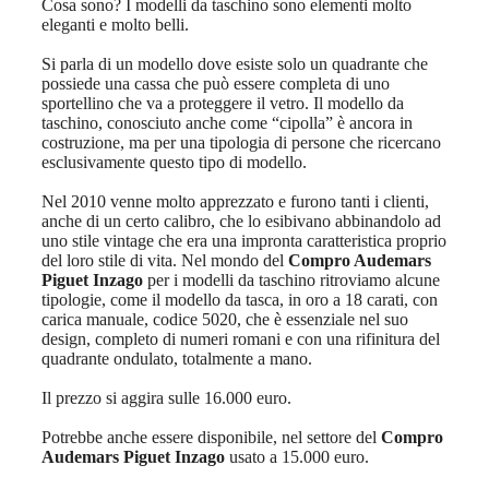
Cosa sono? I modelli da taschino sono elementi molto
eleganti e molto belli.
Si parla di un modello dove esiste solo un quadrante che
possiede una cassa che può essere completa di uno
sportellino che va a proteggere il vetro. Il modello da
taschino, conosciuto anche come “cipolla” è ancora in
costruzione, ma per una tipologia di persone che ricercano
esclusivamente questo tipo di modello.
Nel 2010 venne molto apprezzato e furono tanti i clienti,
anche di un certo calibro, che lo esibivano abbinandolo ad
uno stile vintage che era una impronta caratteristica proprio
del loro stile di vita. Nel mondo del
Compro Audemars
Piguet Inzago
per i modelli da taschino ritroviamo alcune
tipologie, come il modello da tasca, in oro a 18 carati, con
carica manuale, codice 5020, che è essenziale nel suo
design, completo di numeri romani e con una rifinitura del
quadrante ondulato, totalmente a mano.
Il prezzo si aggira sulle 16.000 euro.
Potrebbe anche essere disponibile, nel settore del
Compro
Audemars Piguet Inzago
usato a 15.000 euro.