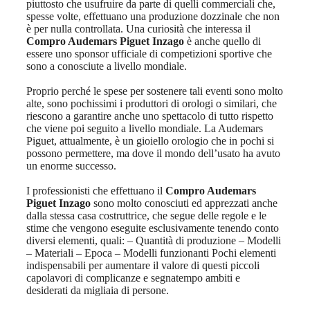
piuttosto che usufruire da parte di quelli commerciali che,
spesse volte, effettuano una produzione dozzinale che non
è per nulla controllata. Una curiosità che interessa il
Compro Audemars Piguet Inzago
è anche quello di
essere uno sponsor ufficiale di competizioni sportive che
sono a conosciute a livello mondiale.
Proprio perché le spese per sostenere tali eventi sono molto
alte, sono pochissimi i produttori di orologi o similari, che
riescono a garantire anche uno spettacolo di tutto rispetto
che viene poi seguito a livello mondiale. La Audemars
Piguet, attualmente, è un gioiello orologio che in pochi si
possono permettere, ma dove il mondo dell’usato ha avuto
un enorme successo.
I professionisti che effettuano il
Compro Audemars
Piguet Inzago
sono molto conosciuti ed apprezzati anche
dalla stessa casa costruttrice, che segue delle regole e le
stime che vengono eseguite esclusivamente tenendo conto
diversi elementi, quali: – Quantità di produzione – Modelli
– Materiali – Epoca – Modelli funzionanti Pochi elementi
indispensabili per aumentare il valore di questi piccoli
capolavori di complicanze e segnatempo ambiti e
desiderati da migliaia di persone.