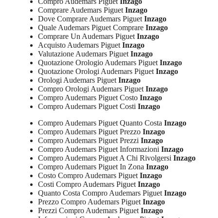
Compro Audemars Piguet
Inzago
Comprare Audemars Piguet
Inzago
Dove Comprare Audemars Piguet
Inzago
Quale Audemars Piguet Comprare
Inzago
Comprare Un Audemars Piguet
Inzago
Acquisto Audemars Piguet
Inzago
Valutazione Audemars Piguet
Inzago
Quotazione Orologio Audemars Piguet
Inzago
Quotazione Orologi Audemars Piguet
Inzago
Orologi Audemars Piguet
Inzago
Compro Orologi Audemars Piguet
Inzago
Compro Audemars Piguet Costo
Inzago
Compro Audemars Piguet Costi
Inzago
Compro Audemars Piguet Quanto Costa
Inzago
Compro Audemars Piguet Prezzo
Inzago
Compro Audemars Piguet Prezzi
Inzago
Compro Audemars Piguet Informazioni
Inzago
Compro Audemars Piguet A Chi Rivolgersi
Inzago
Compro Audemars Piguet In Zona
Inzago
Costo Compro Audemars Piguet
Inzago
Costi Compro Audemars Piguet
Inzago
Quanto Costa Compro Audemars Piguet
Inzago
Prezzo Compro Audemars Piguet
Inzago
Prezzi Compro Audemars Piguet
Inzago