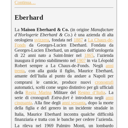
Continua…
Eberhard
La
Maison Eberhard & Co.
(in origine
Manufacture
d’Horlogerie Eberhard & Co.
) è una azienda di alta
orologiera
svizzera
, fondata nel
1887
a
La Chaux-de-
Fonds
da Georges-Lucien Eberhard. Fondata da
Georges-Lucien Eberhard, un artigiano dell’orologeria
di 22 anni nato a Saint-Imier nel
1865
, l’azienda
inaugura il primo stabilimento nel
1907
in via Léopold
Robert sempre a La Chaux-de-Fonds. Negli
anni
trenta
, con alla guida il figlio, Maurice Eberhard,
amante dell’Italia al punto da andare a Napoli per
comprarsi le camicie,
produce nuovi
cronografi
automatici, scelti come segno distintivo per gli ufficiali
della
Regia Marina
Militare del
Regno d’Italia
. La
serie di cronografi
Extra-fort
è introdotta negli
anni
cinquanta
. Alla fine degli
anni sessanta
, dopo la morte
della figlia e del genero in un incidente stradale in
Italia,
Maurice Eberhard incontra qualche difficoltà
finanziaria e tratta con le banche per cedere l’azienda.
La rileva nel 1969
Palmiro Monti, un lombardo