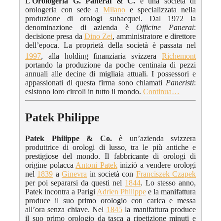
L’
Orologeria G. Panerai & C.
è una società di
orologeria con sede a
Milano
e specializzata nella
produzione di orologi subacquei. Dal 1972 la
denominazione di azienda è
Officine Panerai
:
decisione presa da
Dino Zei
, amministratore e direttore
dell’epoca. La proprietà della società è passata nel
1997
, alla holding finanziaria svizzera
Richemont
portando la produzione da poche centinaia di pezzi
annuali alle decine di migliaia attuali. I possessori e
appassionati di questa firma sono chiamati
Paneristi
:
esistono loro circoli in tutto il mondo.
Continua…
Patek Philippe
Patek Philippe & Co.
è un’azienda svizzera
produttrice di orologi di lusso, tra le più antiche e
prestigiose del mondo. Il fabbricante di orologi di
origine polacca
Antoni Patek
iniziò a vendere orologi
nel
1839
a
Ginevra
in società con
Franciszek Czapek
per poi separarsi da questi nel
1844
. Lo stesso anno,
Patek incontra a Parigi
Adrien Philippe
e la manifattura
produce il suo primo orologio con carica e messa
all’ora senza chiave. Nel
1845
la manifattura produce
il suo primo orologio da tasca a ripetizione minuti e