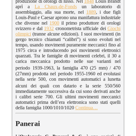
produzione di orologi di lusso. Nel
1848
Louis Brandt
aprì a
La Chaux-de-Fonds
un laboratorio di
assemblaggio, alla sua morte, nel
1889
, i due figli
Louis-Paul e Caesar aprono una manifattura industriale
che divenne nel
1900
il primo produttore di orologi
svizzero e dal
1932
cronometrista ufficiale dei
Giochi
olimpici
(tranne alcune edizioni). I suoi movimenti (in
gergo tecnico chiamati “calibri”) si sono evoluti nel
tempo, usando movimenti puramente meccanici fino al
1975 circa e introducendo poi movimenti elettronici
quarzati. Tra le famiglie di movimenti celebri, il 30 a
carica meccanica prodotto nelle sue varianti nel
periodo 1939-1963
, la famiglia 470 (25 mm) / 470
(27mm) prodotta nel periodo 1955-1960 ed evolutasi
nella serie 500, con movimenti automatici a lunetta
alcuni dei quali con datario
e la serie 550/560
immediatamente successiva da cui sono derivati anche
i calibri serie 700. Gli ultimi movimenti meccanici
automatici prima dell’era elettronica sono stati quelli
della famiglia 1000/1010/1020
Continua…
Panerai