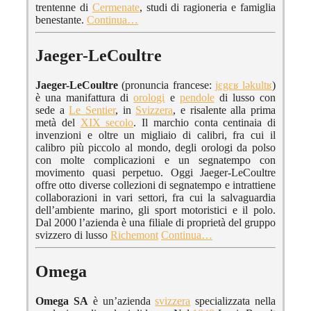
trentenne di
Cermenate
, studi di ragioneria e famiglia
benestante.
Continua…
Jaeger-LeCoultre
Jaeger-LeCoultre
(pronuncia francese:
jɛgɛʁ ləkultʁ
)
è una manifattura di
orologi
e
pendole
di lusso con
sede a
Le Sentier
, in
Svizzera
, e risalente alla prima
metà del
XIX secolo
. Il marchio conta centinaia di
invenzioni e oltre un migliaio di calibri, fra cui il
calibro più piccolo al mondo, degli orologi da polso
con molte complicazioni e un segnatempo con
movimento quasi perpetuo. Oggi Jaeger-LeCoultre
offre otto diverse collezioni di segnatempo e intrattiene
collaborazioni in vari settori, fra cui la salvaguardia
dell’ambiente marino, gli sport motoristici e il polo.
Dal 2000 l’azienda è una filiale di proprietà del gruppo
svizzero di lusso
Richemont
Continua…
Omega
Omega SA
è un’azienda
svizzera
specializzata nella