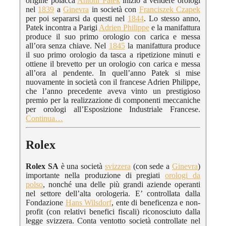
origine polacca
Antoni Patek
iniziò a vendere orologi
nel
1839
a
Ginevra
in società con
Franciszek Czapek
per poi separarsi da questi nel
1844
. Lo stesso anno,
Patek incontra a Parigi
Adrien Philippe
e la manifattura
produce il suo primo orologio con carica e messa
all’ora senza chiave. Nel
1845
la manifattura produce
il suo primo orologio da tasca a ripetizione minuti e
ottiene il brevetto per un orologio con carica e messa
all’ora al pendente. In quell’anno Patek si mise
nuovamente in società con il francese Adrien Philippe,
che l’anno precedente aveva vinto un prestigioso
premio per la realizzazione di componenti meccaniche
per orologi all’Esposizione Industriale Francese.
Continua…
Rolex
Rolex SA
è una società
svizzera
(con sede a
Ginevra
)
importante nella produzione di pregiati
orologi da
polso
, nonché una delle più grandi aziende operanti
nel settore dell’alta orologeria. E’ controllata dalla
Fondazione
Hans Wilsdorf
, ente di beneficenza e non-
profit (con relativi benefici fiscali) riconosciuto dalla
legge svizzera. Conta ventotto società controllate nel