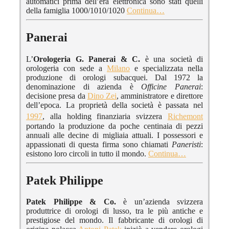
automatici prima dell’era elettronica sono stati quelli
della famiglia 1000/1010/1020
Continua…
Panerai
L’
Orologeria G. Panerai & C.
è una società di
orologeria con sede a
Milano
e specializzata nella
produzione di orologi subacquei. Dal 1972 la
denominazione di azienda è
Officine Panerai
:
decisione presa da
Dino Zei
, amministratore e direttore
dell’epoca. La proprietà della società è passata nel
1997
, alla holding finanziaria svizzera
Richemont
portando la produzione da poche centinaia di pezzi
annuali alle decine di migliaia attuali. I possessori e
appassionati di questa firma sono chiamati
Paneristi
:
esistono loro circoli in tutto il mondo.
Continua…
Patek Philippe
Patek Philippe & Co.
è un’azienda svizzera
produttrice di orologi di lusso, tra le più antiche e
prestigiose del mondo. Il fabbricante di orologi di