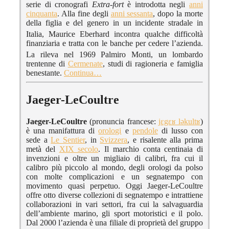
serie di cronografi
Extra-fort
è introdotta negli
anni
cinquanta
. Alla fine degli
anni sessanta
, dopo la morte
della figlia e del genero in un incidente stradale in
Italia,
Maurice Eberhard incontra qualche difficoltà
finanziaria e tratta con le banche per cedere l’azienda.
La rileva nel 1969
Palmiro Monti, un lombardo
trentenne di
Cermenate
, studi di ragioneria e famiglia
benestante.
Continua…
Jaeger-LeCoultre
Jaeger-LeCoultre
(pronuncia francese:
jɛgɛʁ ləkultʁ
)
è una manifattura di
orologi
e
pendole
di lusso con
sede a
Le Sentier
, in
Svizzera
, e risalente alla prima
metà del
XIX secolo
. Il marchio conta centinaia di
invenzioni e oltre un migliaio di calibri, fra cui il
calibro più piccolo al mondo, degli orologi da polso
con molte complicazioni e un segnatempo con
movimento quasi perpetuo. Oggi Jaeger-LeCoultre
offre otto diverse collezioni di segnatempo e intrattiene
collaborazioni in vari settori, fra cui la salvaguardia
dell’ambiente marino, gli sport motoristici e il polo.
Dal 2000 l’azienda è una filiale di proprietà del gruppo