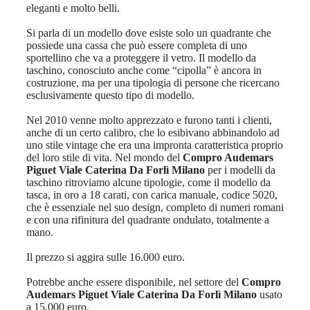
eleganti e molto belli.
Si parla di un modello dove esiste solo un quadrante che
possiede una cassa che può essere completa di uno
sportellino che va a proteggere il vetro. Il modello da
taschino, conosciuto anche come “cipolla” è ancora in
costruzione, ma per una tipologia di persone che ricercano
esclusivamente questo tipo di modello.
Nel 2010 venne molto apprezzato e furono tanti i clienti,
anche di un certo calibro, che lo esibivano abbinandolo ad
uno stile vintage che era una impronta caratteristica proprio
del loro stile di vita. Nel mondo del
Compro Audemars
Piguet Viale Caterina Da Forlì Milano
per i modelli da
taschino ritroviamo alcune tipologie, come il modello da
tasca, in oro a 18 carati, con carica manuale, codice 5020,
che è essenziale nel suo design, completo di numeri romani
e con una rifinitura del quadrante ondulato, totalmente a
mano.
Il prezzo si aggira sulle 16.000 euro.
Potrebbe anche essere disponibile, nel settore del
Compro
Audemars Piguet Viale Caterina Da Forlì Milano
usato
a 15.000 euro.