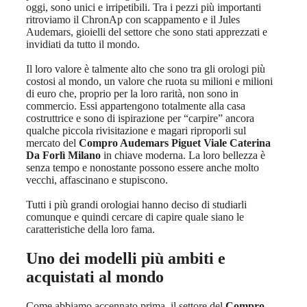
oggi, sono unici e irripetibili. Tra i pezzi più importanti
ritroviamo il ChronAp con scappamento e il Jules
Audemars, gioielli del settore che sono stati apprezzati e
invidiati da tutto il mondo.
Il loro valore è talmente alto che sono tra gli orologi più
costosi al mondo, un valore che ruota su milioni e milioni
di euro che, proprio per la loro rarità, non sono in
commercio. Essi appartengono totalmente alla casa
costruttrice e sono di ispirazione per “carpire” ancora
qualche piccola rivisitazione e magari riproporli sul
mercato del
Compro Audemars Piguet Viale Caterina
Da Forlì Milano
in chiave moderna. La loro bellezza è
senza tempo e nonostante possono essere anche molto
vecchi, affascinano e stupiscono.
Tutti i più grandi orologiai hanno deciso di studiarli
comunque e quindi cercare di capire quale siano le
caratteristiche della loro fama.
Uno dei modelli più ambiti e
acquistati al mondo
Come abbiamo accennato prima, il settore del
Compro