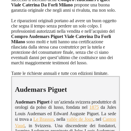
Viale Caterina Da Forlì Milano
propone una buona
garanzia originale che negli anni si rivaluta, ma non solo.
Le riparazioni originali portano ad avere un buon oggetto
che segna il tempo senza perdere un solo colpo. I
professionisti autorizzati nella vendita e nell’acquisto del
Compro Audemars Piguet Viale Caterina Da Forlì
Milano
sono molti e tutti hanno una certificazione
rilasciata dalla stessa casa costruttrice per la tutela e
protezione del consumatore finale, senza che ci siano
eventuali danni per quest’ultimo che costituisce uno dei
marchi maggiormente testimoni del lusso.
Tante le richieste annuali e tutte con edizioni limitate.
Audemars Piguet
Audemars Piguet
è un’azienda svizzera produttrice di
orologi da polso di lusso, fondata nel
1875
da Jules
Louis Audemars ed Edward Auguste Piguet.
La sede
si trova a
Le Brassus
, nella
vallée de Joux
, nel
Canton
Vaud
, in Svizzera.
Una discendente dei fondatori,
Jasmine Audemars pronipote di Jules-Louis Audemars,