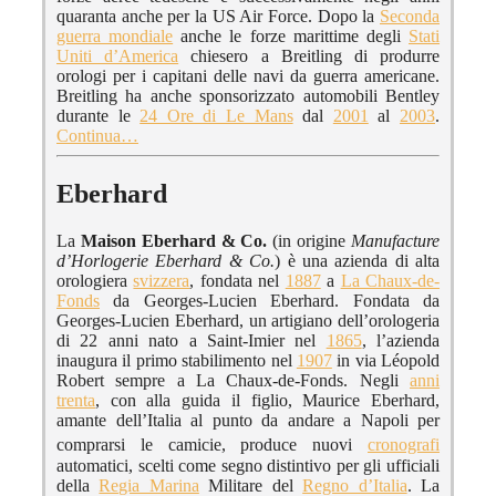
quaranta anche per la US Air Force. Dopo la
Seconda
guerra mondiale
anche le forze marittime degli
Stati
Uniti d’America
chiesero a Breitling di produrre
orologi per i capitani delle navi da guerra americane.
Breitling ha anche sponsorizzato automobili Bentley
durante le
24 Ore di Le Mans
dal
2001
al
2003
.
Continua…
Eberhard
La
Maison Eberhard & Co.
(in origine
Manufacture
d’Horlogerie Eberhard & Co.
) è una azienda di alta
orologiera
svizzera
, fondata nel
1887
a
La Chaux-de-
Fonds
da Georges-Lucien Eberhard. Fondata da
Georges-Lucien Eberhard, un artigiano dell’orologeria
di 22 anni nato a Saint-Imier nel
1865
, l’azienda
inaugura il primo stabilimento nel
1907
in via Léopold
Robert sempre a La Chaux-de-Fonds. Negli
anni
trenta
, con alla guida il figlio, Maurice Eberhard,
amante dell’Italia al punto da andare a Napoli per
comprarsi le camicie,
produce nuovi
cronografi
automatici, scelti come segno distintivo per gli ufficiali
della
Regia Marina
Militare del
Regno d’Italia
. La