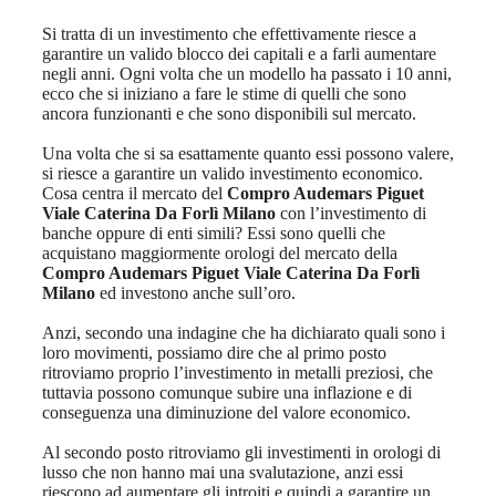
Si tratta di un investimento che effettivamente riesce a
garantire un valido blocco dei capitali e a farli aumentare
negli anni. Ogni volta che un modello ha passato i 10 anni,
ecco che si iniziano a fare le stime di quelli che sono
ancora funzionanti e che sono disponibili sul mercato.
Una volta che si sa esattamente quanto essi possono valere,
si riesce a garantire un valido investimento economico.
Cosa centra il mercato del
Compro Audemars Piguet
Viale Caterina Da Forlì Milano
con l’investimento di
banche oppure di enti simili? Essi sono quelli che
acquistano maggiormente orologi del mercato della
Compro Audemars Piguet Viale Caterina Da Forlì
Milano
ed investono anche sull’oro.
Anzi, secondo una indagine che ha dichiarato quali sono i
loro movimenti, possiamo dire che al primo posto
ritroviamo proprio l’investimento in metalli preziosi, che
tuttavia possono comunque subire una inflazione e di
conseguenza una diminuzione del valore economico.
Al secondo posto ritroviamo gli investimenti in orologi di
lusso che non hanno mai una svalutazione, anzi essi
riescono ad aumentare gli introiti e quindi a garantire un