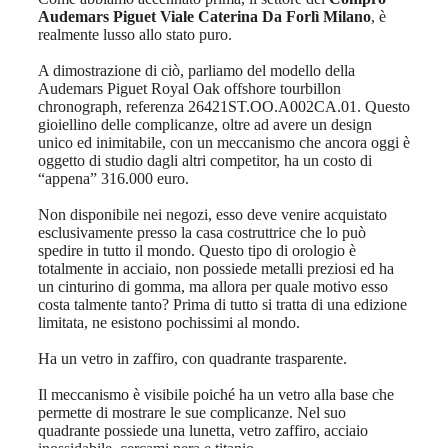
Audemars Piguet Viale Caterina Da Forlì Milano
, è
realmente lusso allo stato puro.
A dimostrazione di ciò, parliamo del modello della
Audemars Piguet Royal Oak offshore tourbillon
chronograph, referenza 26421ST.OO.A002CA.01. Questo
gioiellino delle complicanze, oltre ad avere un design
unico ed inimitabile, con un meccanismo che ancora oggi è
oggetto di studio dagli altri competitor, ha un costo di
“appena” 316.000 euro.
Non disponibile nei negozi, esso deve venire acquistato
esclusivamente presso la casa costruttrice che lo può
spedire in tutto il mondo. Questo tipo di orologio è
totalmente in acciaio, non possiede metalli preziosi ed ha
un cinturino di gomma, ma allora per quale motivo esso
costa talmente tanto? Prima di tutto si tratta di una edizione
limitata, ne esistono pochissimi al mondo.
Ha un vetro in zaffiro, con quadrante trasparente.
Il meccanismo è visibile poiché ha un vetro alla base che
permette di mostrare le sue complicanze. Nel suo
quadrante possiede una lunetta, vetro zaffiro, acciaio