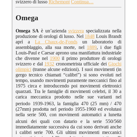
svizzero di lusso
Richemont
Continua…
Omega
Omega SA
è un’azienda
svizzera
specializzata nella
produzione di orologi di lusso. Nel
1848
Louis Brandt
aprì a
La Chaux-de-Fonds
un laboratorio di
assemblaggio, alla sua morte, nel
1889
, i due figli
Louis-Paul e Caesar aprono una manifattura industriale
che divenne nel
1900
il primo produttore di orologi
svizzero e dal
1932
cronometrista ufficiale dei
Giochi
olimpici
(tranne alcune edizioni). I suoi movimenti (in
gergo tecnico chiamati “calibri”) si sono evoluti nel
tempo, usando movimenti puramente meccanici fino al
1975 circa e introducendo poi movimenti elettronici
quarzati. Tra le famiglie di movimenti celebri, il 30 a
carica meccanica prodotto nelle sue varianti nel
periodo 1939-1963
, la famiglia 470 (25 mm) / 470
(27mm) prodotta nel periodo 1955-1960 ed evolutasi
nella serie 500, con movimenti automatici a lunetta
alcuni dei quali con datario
e la serie 550/560
immediatamente successiva da cui sono derivati anche
i calibri serie 700. Gli ultimi movimenti meccanici