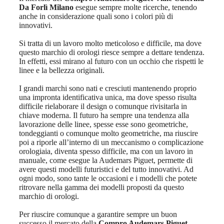
Da Forlì Milano
esegue sempre molte ricerche, tenendo
anche in considerazione quali sono i colori più di
innovativi.
Si tratta di un lavoro molto meticoloso e difficile, ma dove
questo marchio di orologi riesce sempre a dettare tendenza.
In effetti, essi mirano al futuro con un occhio che rispetti le
linee e la bellezza originali.
I grandi marchi sono nati e cresciuti mantenendo proprio
una impronta identificativa unica, ma dove spesso risulta
difficile rielaborare il design o comunque rivisitarla in
chiave moderna. Il futuro ha sempre una tendenza alla
lavorazione delle linee, spesse esse sono geometriche,
tondeggianti o comunque molto geometriche, ma riuscire
poi a riporle all’interno di un meccanismo o complicazione
orologiaia, diventa spesso difficile, ma con un lavoro in
manuale, come esegue la Audemars Piguet, permette di
avere questi modelli futuristici e del tutto innovativi. Ad
ogni modo, sono tante le occasioni e i modelli che potete
ritrovare nella gamma dei modelli proposti da questo
marchio di orologi.
Per riuscire comunque a garantire sempre un buon
successo il mercato della
Compro Audemars Piguet