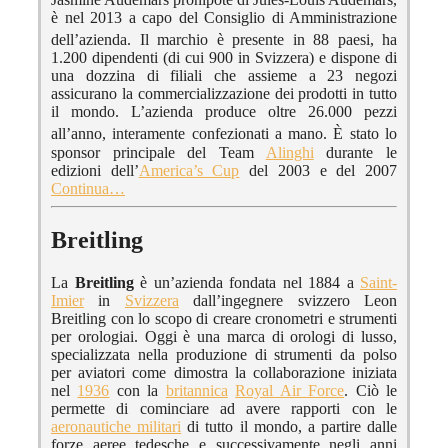
è nel 2013 a capo del Consiglio di Amministrazione
dell’azienda. I
l marchio è presente in 88 paesi, ha
1.200 dipendenti (di cui 900 in Svizzera) e dispone di
una dozzina di filiali che assieme a 23 negozi
assicurano la commercializzazione dei prodotti in tutto
il mondo. L’azienda produce oltre 26.000 pezzi
all’anno, interamente confezionati a mano.
È stato lo
sponsor principale del Team
Alinghi
durante le
edizioni dell’
America’s Cup
del 2003 e del 2007
Continua…
Breitling
La
Breitling
è un’azienda fondata nel 1884 a
Saint-
Imier
in
Svizzera
dall’ingegnere svizzero Leon
Breitling con lo scopo di creare cronometri e strumenti
per orologiai. Oggi è una marca di orologi di lusso,
specializzata nella produzione di strumenti da polso
per aviatori come dimostra la collaborazione iniziata
nel
1936
con la
britannica
Royal Air Force
. Ciò le
permette di cominciare ad avere rapporti con le
aeronautiche militari
di tutto il mondo, a partire dalle
forze aeree tedesche e successivamente negli anni