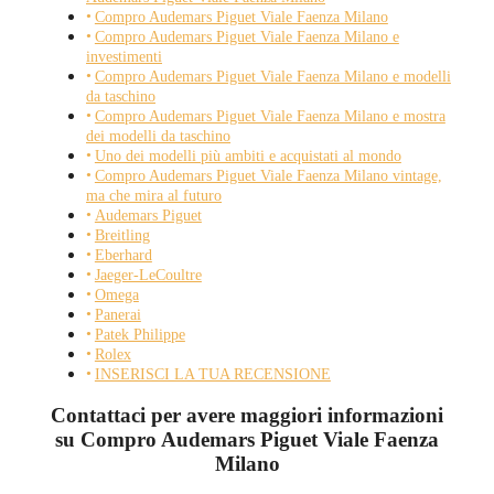
Compro Audemars Piguet Viale Faenza Milano
Compro Audemars Piguet Viale Faenza Milano e
investimenti
Compro Audemars Piguet Viale Faenza Milano e modelli
da taschino
Compro Audemars Piguet Viale Faenza Milano e mostra
dei modelli da taschino
Uno dei modelli più ambiti e acquistati al mondo
Compro Audemars Piguet Viale Faenza Milano vintage,
ma che mira al futuro
Audemars Piguet
Breitling
Eberhard
Jaeger-LeCoultre
Omega
Panerai
Patek Philippe
Rolex
INSERISCI LA TUA RECENSIONE
Contattaci per avere maggiori informazioni
su Compro Audemars Piguet Viale Faenza
Milano