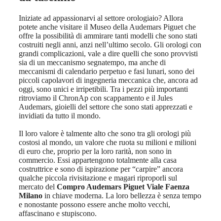
Iniziate ad appassionarvi al settore orologiaio? Allora
potete anche visitare il Museo della Audemars Piguet che
offre la possibilità di ammirare tanti modelli che sono stati
costruiti negli anni, anzi nell’ultimo secolo. Gli orologi con
grandi complicazioni, vale a dire quelli che sono provvisti
sia di un meccanismo segnatempo, ma anche di
meccanismi di calendario perpetuo e fasi lunari, sono dei
piccoli capolavori di ingegneria meccanica che, ancora ad
oggi, sono unici e irripetibili. Tra i pezzi più importanti
ritroviamo il ChronAp con scappamento e il Jules
Audemars, gioielli del settore che sono stati apprezzati e
invidiati da tutto il mondo.
Il loro valore è talmente alto che sono tra gli orologi più
costosi al mondo, un valore che ruota su milioni e milioni
di euro che, proprio per la loro rarità, non sono in
commercio. Essi appartengono totalmente alla casa
costruttrice e sono di ispirazione per “carpire” ancora
qualche piccola rivisitazione e magari riproporli sul
mercato del
Compro Audemars Piguet Viale Faenza
Milano
in chiave moderna. La loro bellezza è senza tempo
e nonostante possono essere anche molto vecchi,
affascinano e stupiscono.