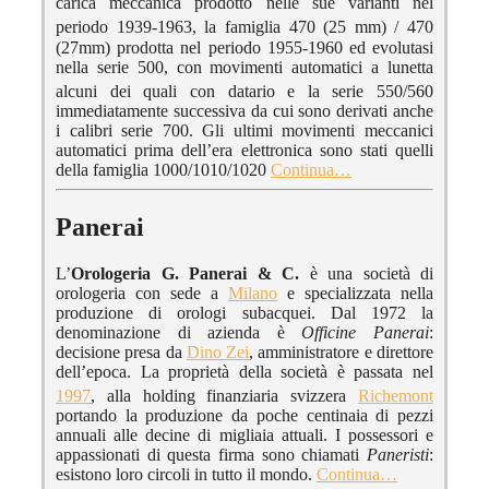
carica meccanica prodotto nelle sue varianti nel
periodo 1939-1963
, la famiglia 470 (25 mm) / 470
(27mm) prodotta nel periodo 1955-1960 ed evolutasi
nella serie 500, con movimenti automatici a lunetta
alcuni dei quali con datario
e la serie 550/560
immediatamente successiva da cui sono derivati anche
i calibri serie 700. Gli ultimi movimenti meccanici
automatici prima dell’era elettronica sono stati quelli
della famiglia 1000/1010/1020
Continua…
Panerai
L’
Orologeria G. Panerai & C.
è una società di
orologeria con sede a
Milano
e specializzata nella
produzione di orologi subacquei. Dal 1972 la
denominazione di azienda è
Officine Panerai
:
decisione presa da
Dino Zei
, amministratore e direttore
dell’epoca. La proprietà della società è passata nel
1997
, alla holding finanziaria svizzera
Richemont
portando la produzione da poche centinaia di pezzi
annuali alle decine di migliaia attuali. I possessori e
appassionati di questa firma sono chiamati
Paneristi
:
esistono loro circoli in tutto il mondo.
Continua…