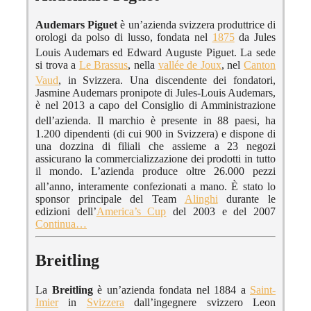
Audemars Piguet
è un’azienda svizzera produttrice di
orologi da polso di lusso, fondata nel
1875
da Jules
Louis Audemars ed Edward Auguste Piguet.
La sede
si trova a
Le Brassus
, nella
vallée de Joux
, nel
Canton
Vaud
, in Svizzera.
Una discendente dei fondatori,
Jasmine Audemars pronipote di Jules-Louis Audemars,
è nel 2013 a capo del Consiglio di Amministrazione
dell’azienda. I
l marchio è presente in 88 paesi, ha
1.200 dipendenti (di cui 900 in Svizzera) e dispone di
una dozzina di filiali che assieme a 23 negozi
assicurano la commercializzazione dei prodotti in tutto
il mondo. L’azienda produce oltre 26.000 pezzi
all’anno, interamente confezionati a mano.
È stato lo
sponsor principale del Team
Alinghi
durante le
edizioni dell’
America’s Cup
del 2003 e del 2007
Continua…
Breitling
La
Breitling
è un’azienda fondata nel 1884 a
Saint-
Imier
in
Svizzera
dall’ingegnere svizzero Leon