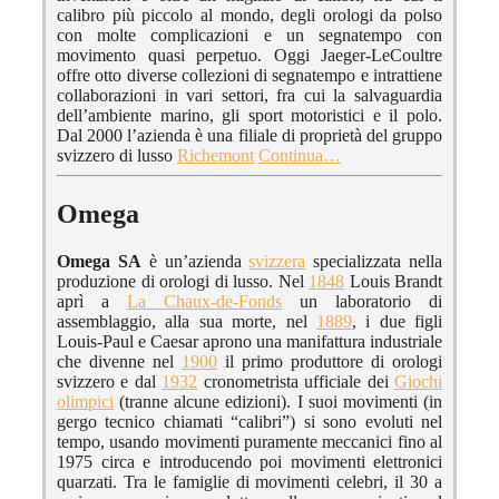
calibro più piccolo al mondo, degli orologi da polso
con molte complicazioni e un segnatempo con
movimento quasi perpetuo. Oggi Jaeger-LeCoultre
offre otto diverse collezioni di segnatempo e intrattiene
collaborazioni in vari settori, fra cui la salvaguardia
dell’ambiente marino, gli sport motoristici e il polo.
Dal 2000 l’azienda è una filiale di proprietà del gruppo
svizzero di lusso
Richemont
Continua…
Omega
Omega SA
è un’azienda
svizzera
specializzata nella
produzione di orologi di lusso. Nel
1848
Louis Brandt
aprì a
La Chaux-de-Fonds
un laboratorio di
assemblaggio, alla sua morte, nel
1889
, i due figli
Louis-Paul e Caesar aprono una manifattura industriale
che divenne nel
1900
il primo produttore di orologi
svizzero e dal
1932
cronometrista ufficiale dei
Giochi
olimpici
(tranne alcune edizioni). I suoi movimenti (in
gergo tecnico chiamati “calibri”) si sono evoluti nel
tempo, usando movimenti puramente meccanici fino al
1975 circa e introducendo poi movimenti elettronici
quarzati. Tra le famiglie di movimenti celebri, il 30 a