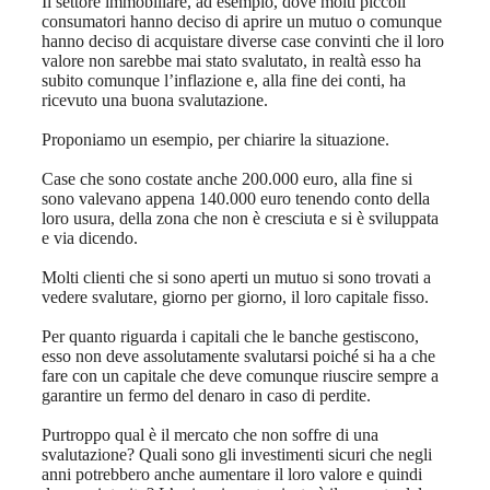
Il settore immobiliare, ad esempio, dove molti piccoli
consumatori hanno deciso di aprire un mutuo o comunque
hanno deciso di acquistare diverse case convinti che il loro
valore non sarebbe mai stato svalutato, in realtà esso ha
subito comunque l’inflazione e, alla fine dei conti, ha
ricevuto una buona svalutazione.
Proponiamo un esempio, per chiarire la situazione.
Case che sono costate anche 200.000 euro, alla fine si
sono valevano appena 140.000 euro tenendo conto della
loro usura, della zona che non è cresciuta e si è sviluppata
e via dicendo.
Molti clienti che si sono aperti un mutuo si sono trovati a
vedere svalutare, giorno per giorno, il loro capitale fisso.
Per quanto riguarda i capitali che le banche gestiscono,
esso non deve assolutamente svalutarsi poiché si ha a che
fare con un capitale che deve comunque riuscire sempre a
garantire un fermo del denaro in caso di perdite.
Purtroppo qual è il mercato che non soffre di una
svalutazione? Quali sono gli investimenti sicuri che negli
anni potrebbero anche aumentare il loro valore e quindi