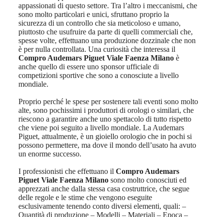
appassionati di questo settore. Tra l’altro i meccanismi, che
sono molto particolari e unici, sfruttano proprio la
sicurezza di un controllo che sia meticoloso e umano,
piuttosto che usufruire da parte di quelli commerciali che,
spesse volte, effettuano una produzione dozzinale che non
è per nulla controllata. Una curiosità che interessa il
Compro Audemars Piguet Viale Faenza Milano
è
anche quello di essere uno sponsor ufficiale di
competizioni sportive che sono a conosciute a livello
mondiale.
Proprio perché le spese per sostenere tali eventi sono molto
alte, sono pochissimi i produttori di orologi o similari, che
riescono a garantire anche uno spettacolo di tutto rispetto
che viene poi seguito a livello mondiale. La Audemars
Piguet, attualmente, è un gioiello orologio che in pochi si
possono permettere, ma dove il mondo dell’usato ha avuto
un enorme successo.
I professionisti che effettuano il
Compro Audemars
Piguet Viale Faenza Milano
sono molto conosciuti ed
apprezzati anche dalla stessa casa costruttrice, che segue
delle regole e le stime che vengono eseguite
esclusivamente tenendo conto diversi elementi, quali: –
Quantità di produzione – Modelli – Materiali – Epoca –