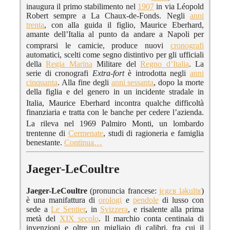
inaugura il primo stabilimento nel
1907
in via Léopold
Robert sempre a La Chaux-de-Fonds. Negli
anni
trenta
, con alla guida il figlio, Maurice Eberhard,
amante dell’Italia al punto da andare a Napoli per
comprarsi le camicie,
produce nuovi
cronografi
automatici, scelti come segno distintivo per gli ufficiali
della
Regia Marina
Militare del
Regno d’Italia
. La
serie di cronografi
Extra-fort
è introdotta negli
anni
cinquanta
. Alla fine degli
anni sessanta
, dopo la morte
della figlia e del genero in un incidente stradale in
Italia,
Maurice Eberhard incontra qualche difficoltà
finanziaria e tratta con le banche per cedere l’azienda.
La rileva nel 1969
Palmiro Monti, un lombardo
trentenne di
Cermenate
, studi di ragioneria e famiglia
benestante.
Continua…
Jaeger-LeCoultre
Jaeger-LeCoultre
(pronuncia francese:
jɛgɛʁ ləkultʁ
)
è una manifattura di
orologi
e
pendole
di lusso con
sede a
Le Sentier
, in
Svizzera
, e risalente alla prima
metà del
XIX secolo
. Il marchio conta centinaia di
invenzioni e oltre un migliaio di calibri, fra cui il