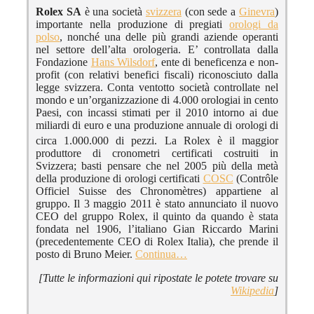
Rolex SA
è una società
svizzera
(con sede a
Ginevra
)
importante nella produzione di pregiati
orologi da
polso
, nonché una delle più grandi aziende operanti
nel settore dell’alta orologeria. E’ controllata dalla
Fondazione
Hans Wilsdorf
, ente di beneficenza e non-
profit (con relativi benefici fiscali) riconosciuto dalla
legge svizzera. Conta ventotto società controllate nel
mondo e un’organizzazione di 4.000 orologiai in cento
Paesi, con incassi stimati per il 2010 intorno ai due
miliardi di euro e una produzione annuale di orologi di
circa 1.000.000 di pezzi.
La Rolex è il maggior
produttore di cronometri certificati costruiti in
Svizzera; basti pensare che nel 2005 più della metà
della produzione di orologi certificati
COSC
(Contrôle
Officiel Suisse des Chronomètres) appartiene al
gruppo. Il 3 maggio 2011 è stato annunciato il nuovo
CEO del gruppo Rolex, il quinto da quando è stata
fondata nel 1906, l’italiano Gian Riccardo Marini
(precedentemente CEO di Rolex Italia), che prende il
posto di Bruno Meier.
Continua…
[Tutte le informazioni qui ripostate le potete trovare su
Wikipedia
]