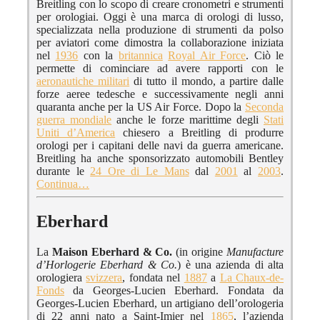
Breitling con lo scopo di creare cronometri e strumenti
per orologiai. Oggi è una marca di orologi di lusso,
specializzata nella produzione di strumenti da polso
per aviatori come dimostra la collaborazione iniziata
nel
1936
con la
britannica
Royal Air Force
. Ciò le
permette di cominciare ad avere rapporti con le
aeronautiche militari
di tutto il mondo, a partire dalle
forze aeree tedesche e successivamente negli anni
quaranta anche per la US Air Force. Dopo la
Seconda
guerra mondiale
anche le forze marittime degli
Stati
Uniti d’America
chiesero a Breitling di produrre
orologi per i capitani delle navi da guerra americane.
Breitling ha anche sponsorizzato automobili Bentley
durante le
24 Ore di Le Mans
dal
2001
al
2003
.
Continua…
Eberhard
La
Maison Eberhard & Co.
(in origine
Manufacture
d’Horlogerie Eberhard & Co.
) è una azienda di alta
orologiera
svizzera
, fondata nel
1887
a
La Chaux-de-
Fonds
da Georges-Lucien Eberhard. Fondata da
Georges-Lucien Eberhard, un artigiano dell’orologeria
di 22 anni nato a Saint-Imier nel
1865
, l’azienda