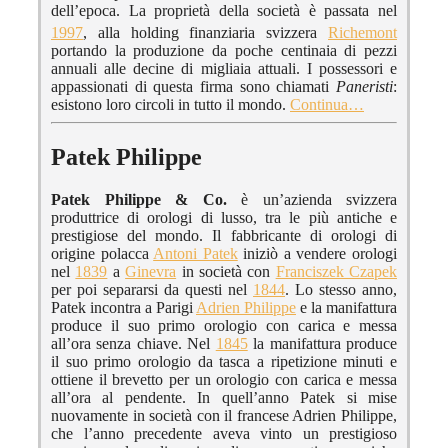
dell’epoca. La proprietà della società è passata nel
1997
, alla holding finanziaria svizzera
Richemont
portando la produzione da poche centinaia di pezzi
annuali alle decine di migliaia attuali. I possessori e
appassionati di questa firma sono chiamati
Paneristi
:
esistono loro circoli in tutto il mondo.
Continua…
Patek Philippe
Patek Philippe & Co.
è un’azienda svizzera
produttrice di orologi di lusso, tra le più antiche e
prestigiose del mondo. Il fabbricante di orologi di
origine polacca
Antoni Patek
iniziò a vendere orologi
nel
1839
a
Ginevra
in società con
Franciszek Czapek
per poi separarsi da questi nel
1844
. Lo stesso anno,
Patek incontra a Parigi
Adrien Philippe
e la manifattura
produce il suo primo orologio con carica e messa
all’ora senza chiave. Nel
1845
la manifattura produce
il suo primo orologio da tasca a ripetizione minuti e
ottiene il brevetto per un orologio con carica e messa
all’ora al pendente. In quell’anno Patek si mise
nuovamente in società con il francese Adrien Philippe,
che l’anno precedente aveva vinto un prestigioso