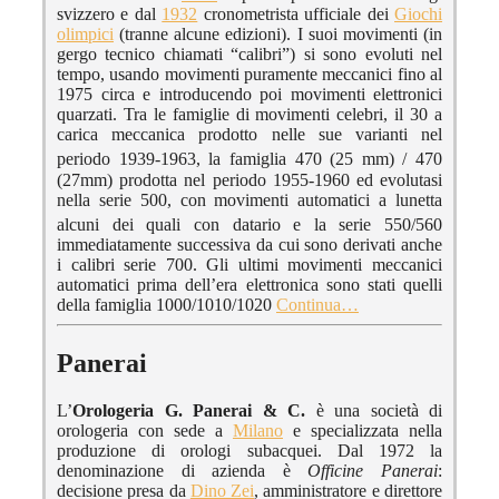
svizzero e dal
1932
cronometrista ufficiale dei
Giochi
olimpici
(tranne alcune edizioni). I suoi movimenti (in
gergo tecnico chiamati “calibri”) si sono evoluti nel
tempo, usando movimenti puramente meccanici fino al
1975 circa e introducendo poi movimenti elettronici
quarzati. Tra le famiglie di movimenti celebri, il 30 a
carica meccanica prodotto nelle sue varianti nel
periodo 1939-1963
, la famiglia 470 (25 mm) / 470
(27mm) prodotta nel periodo 1955-1960 ed evolutasi
nella serie 500, con movimenti automatici a lunetta
alcuni dei quali con datario
e la serie 550/560
immediatamente successiva da cui sono derivati anche
i calibri serie 700. Gli ultimi movimenti meccanici
automatici prima dell’era elettronica sono stati quelli
della famiglia 1000/1010/1020
Continua…
Panerai
L’
Orologeria G. Panerai & C.
è una società di
orologeria con sede a
Milano
e specializzata nella
produzione di orologi subacquei. Dal 1972 la
denominazione di azienda è
Officine Panerai
:
decisione presa da
Dino Zei
, amministratore e direttore