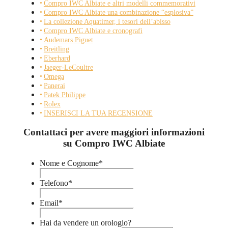
Compro IWC Albiate e altri modelli commemorativi
Compro IWC Albiate una combinazione “esplosiva”
La collezione Aquatimer, i tesori dell’abisso
Compro IWC Albiate e cronografi
Audemars Piguet
Breitling
Eberhard
Jaeger-LeCoultre
Omega
Panerai
Patek Philippe
Rolex
INSERISCI LA TUA RECENSIONE
Contattaci per avere maggiori informazioni
su Compro IWC Albiate
Nome e Cognome
*
Telefono
*
Email
*
Hai da vendere un orologio?