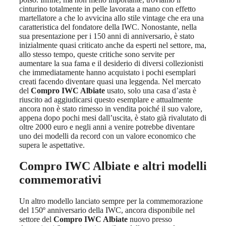
cinturino totalmente in pelle lavorata a mano con effetto
martellatore a che lo avvicina allo stile vintage che era una
caratteristica del fondatore della IWC. Nonostante, nella
sua presentazione per i 150 anni di anniversario, è stato
inizialmente quasi criticato anche da esperti nel settore, ma,
allo stesso tempo, queste critiche sono servite per
aumentare la sua fama e il desiderio di diversi collezionisti
che immediatamente hanno acquistato i pochi esemplari
creati facendo diventare quasi una leggenda. Nel mercato
del
Compro IWC Albiate
usato, solo una casa d’asta è
riuscito ad aggiudicarsi questo esemplare e attualmente
ancora non è stato rimesso in vendita poiché il suo valore,
appena dopo pochi mesi dall’uscita, è stato già rivalutato di
oltre 2000 euro e negli anni a venire potrebbe diventare
uno dei modelli da record con un valore economico che
supera le aspettative.
Compro IWC Albiate
e altri modelli
commemorativi
Un altro modello lanciato sempre per la commemorazione
del 150º anniversario della IWC, ancora disponibile nel
settore del
Compro IWC Albiate
nuovo presso