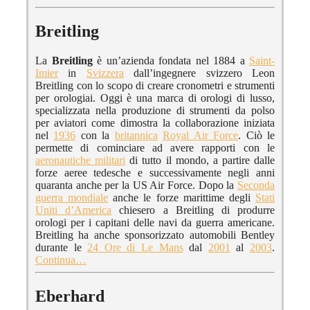
Breitling
La
Breitling
è un’azienda fondata nel 1884 a
Saint-
Imier
in
Svizzera
dall’ingegnere svizzero Leon
Breitling con lo scopo di creare cronometri e strumenti
per orologiai. Oggi è una marca di orologi di lusso,
specializzata nella produzione di strumenti da polso
per aviatori come dimostra la collaborazione iniziata
nel
1936
con la
britannica
Royal Air Force
. Ciò le
permette di cominciare ad avere rapporti con le
aeronautiche militari
di tutto il mondo, a partire dalle
forze aeree tedesche e successivamente negli anni
quaranta anche per la US Air Force. Dopo la
Seconda
guerra mondiale
anche le forze marittime degli
Stati
Uniti d’America
chiesero a Breitling di produrre
orologi per i capitani delle navi da guerra americane.
Breitling ha anche sponsorizzato automobili Bentley
durante le
24 Ore di Le Mans
dal
2001
al
2003
.
Continua…
Eberhard