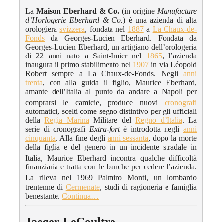
La
Maison Eberhard & Co.
(in origine
Manufacture
d’Horlogerie Eberhard & Co.
) è una azienda di alta
orologiera
svizzera
, fondata nel
1887
a
La Chaux-de-
Fonds
da Georges-Lucien Eberhard. Fondata da
Georges-Lucien Eberhard, un artigiano dell’orologeria
di 22 anni nato a Saint-Imier nel
1865
, l’azienda
inaugura il primo stabilimento nel
1907
in via Léopold
Robert sempre a La Chaux-de-Fonds. Negli
anni
trenta
, con alla guida il figlio, Maurice Eberhard,
amante dell’Italia al punto da andare a Napoli per
comprarsi le camicie,
produce nuovi
cronografi
automatici, scelti come segno distintivo per gli ufficiali
della
Regia Marina
Militare del
Regno d’Italia
. La
serie di cronografi
Extra-fort
è introdotta negli
anni
cinquanta
. Alla fine degli
anni sessanta
, dopo la morte
della figlia e del genero in un incidente stradale in
Italia,
Maurice Eberhard incontra qualche difficoltà
finanziaria e tratta con le banche per cedere l’azienda.
La rileva nel 1969
Palmiro Monti, un lombardo
trentenne di
Cermenate
, studi di ragioneria e famiglia
benestante.
Continua…
Jaeger-LeCoultre