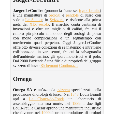
Jaeger-LeCoultre
(pronuncia francese:
jɛgɛʁ ləkultʁ
)
è una manifattura di
orologi
e
pendole
di lusso con
sede a
Le Sentier
, in
Svizzera
, e risalente alla prima
metà del
XIX secolo
. Il marchio conta centinaia di
invenzioni e oltre un migliaio di calibri, fra cui il
calibro più piccolo al mondo, degli orologi da polso
con molte complicazioni e un segnatempo con
movimento quasi perpetuo. Oggi Jaeger-LeCoultre
offre otto diverse collezioni di segnatempo e intrattiene
collaborazioni in vari settori, fra cui la salvaguardia
dell’ambiente marino, gli sport motoristici e il polo.
Dal 2000 l’azienda è una filiale di proprietà del gruppo
svizzero di lusso
Richemont
Continua…
Omega
Omega SA
è un’azienda
svizzera
specializzata nella
produzione di orologi di lusso. Nel
1848
Louis Brandt
aprì a
La Chaux-de-Fonds
un laboratorio di
assemblaggio, alla sua morte, nel
1889
, i due figli
Louis-Paul e Caesar aprono una manifattura industriale
che divenne nel
1900
il primo produttore di orologi