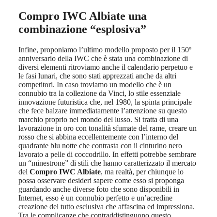
Compro IWC Albiate
una
combinazione “esplosiva”
Infine, proponiamo l’ultimo modello proposto per il 150º
anniversario della IWC che è stata una combinazione di
diversi elementi ritroviamo anche il calendario perpetuo e
le fasi lunari, che sono stati apprezzati anche da altri
competitori. In caso troviamo un modello che è un
connubio tra la collezione da Vinci, lo stile essenziale
innovazione futuristica che, nel 1980, la spinta principale
che fece balzare immediatamente l’attenzione su questo
marchio proprio nel mondo del lusso. Si tratta di una
lavorazione in oro con tonalità sfumate del rame, creare un
rosso che si abbina eccellentemente con l’interno del
quadrante blu notte che contrasta con il cinturino nero
lavorato a pelle di coccodrillo. In effetti potrebbe sembrare
un “minestrone” di stili che hanno caratterizzato il mercato
del
Compro IWC Albiate
, ma realtà, per chiunque lo
possa osservare desideri sapere come esso si proponga
guardando anche diverse foto che sono disponibili in
Internet, esso è un connubio perfetto e un’acredine
creazione del tutto esclusiva che affascina ed impressiona.
Tra le complicanze che contraddistinguono questo