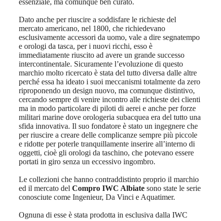
essenziale, ma comunque ben curato.
Dato anche per riuscire a soddisfare le richieste del
mercato americano, nel 1800, che richiedevano
esclusivamente accessori da uomo, vale a dire segnatempo
e orologi da tasca, per i nuovi ricchi, esso è
immediatamente riuscito ad avere un grande successo
intercontinentale. Sicuramente l’evoluzione di questo
marchio molto ricercato è stata del tutto diversa dalle altre
perché essa ha ideato i suoi meccanismi totalmente da zero
riproponendo un design nuovo, ma comunque distintivo,
cercando sempre di venire incontro alle richieste dei clienti
ma in modo particolare di piloti di aerei e anche per forze
militari marine dove orologeria subacquea era del tutto una
sfida innovativa. Il suo fondatore è stato un ingegnere che
per riuscire a creare delle complicanze sempre più piccole
e ridotte per poterle tranquillamente inserire all’interno di
oggetti, cioè gli orologi da taschino, che potevano essere
portati in giro senza un eccessivo ingombro.
Le collezioni che hanno contraddistinto proprio il marchio
ed il mercato del
Compro IWC Albiate
sono state le serie
conosciute come Ingenieur, Da Vinci e Aquatimer.
Ognuna di esse è stata prodotta in esclusiva dalla IWC