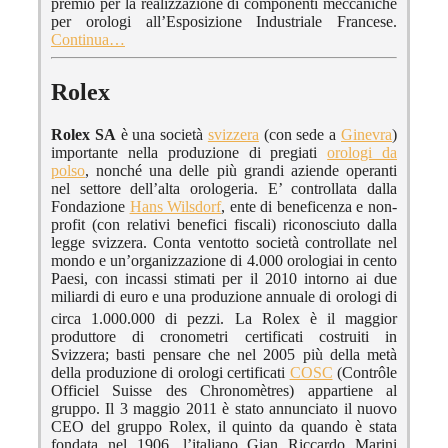
premio per la realizzazione di componenti meccaniche
per orologi all’Esposizione Industriale Francese.
Continua…
Rolex
Rolex SA
è una società
svizzera
(con sede a
Ginevra
)
importante nella produzione di pregiati
orologi da
polso
, nonché una delle più grandi aziende operanti
nel settore dell’alta orologeria. E’ controllata dalla
Fondazione
Hans Wilsdorf
, ente di beneficenza e non-
profit (con relativi benefici fiscali) riconosciuto dalla
legge svizzera. Conta ventotto società controllate nel
mondo e un’organizzazione di 4.000 orologiai in cento
Paesi, con incassi stimati per il 2010 intorno ai due
miliardi di euro e una produzione annuale di orologi di
circa 1.000.000 di pezzi.
La Rolex è il maggior
produttore di cronometri certificati costruiti in
Svizzera; basti pensare che nel 2005 più della metà
della produzione di orologi certificati
COSC
(Contrôle
Officiel Suisse des Chronomètres) appartiene al
gruppo. Il 3 maggio 2011 è stato annunciato il nuovo
CEO del gruppo Rolex, il quinto da quando è stata
fondata nel 1906, l’italiano Gian Riccardo Marini