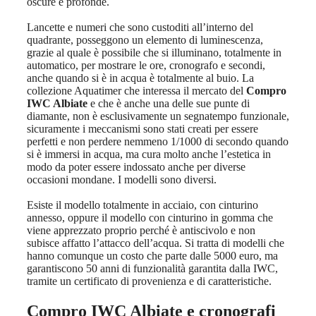
oscure e profonde.
Lancette e numeri che sono custoditi all’interno del
quadrante, posseggono un elemento di luminescenza,
grazie al quale è possibile che si illuminano, totalmente in
automatico, per mostrare le ore, cronografo e secondi,
anche quando si è in acqua è totalmente al buio. La
collezione Aquatimer che interessa il mercato del
Compro
IWC Albiate
e che è anche una delle sue punte di
diamante, non è esclusivamente un segnatempo funzionale,
sicuramente i meccanismi sono stati creati per essere
perfetti e non perdere nemmeno 1/1000 di secondo quando
si è immersi in acqua, ma cura molto anche l’estetica in
modo da poter essere indossato anche per diverse
occasioni mondane. I modelli sono diversi.
Esiste il modello totalmente in acciaio, con cinturino
annesso, oppure il modello con cinturino in gomma che
viene apprezzato proprio perché è antiscivolo e non
subisce affatto l’attacco dell’acqua. Si tratta di modelli che
hanno comunque un costo che parte dalle 5000 euro, ma
garantiscono 50 anni di funzionalità garantita dalla IWC,
tramite un certificato di provenienza e di caratteristiche.
Compro IWC Albiate
e cronografi