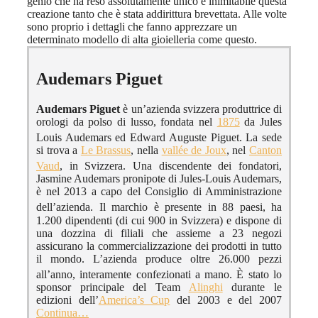
genio che ha reso assolutamente unico e inimitabile questa
creazione tanto che è stata addirittura brevettata. Alle volte
sono proprio i dettagli che fanno apprezzare un
determinato modello di alta gioielleria come questo.
Audemars Piguet
Audemars Piguet
è un’azienda svizzera produttrice di
orologi da polso di lusso, fondata nel
1875
da Jules
Louis Audemars ed Edward Auguste Piguet.
La sede
si trova a
Le Brassus
, nella
vallée de Joux
, nel
Canton
Vaud
, in Svizzera.
Una discendente dei fondatori,
Jasmine Audemars pronipote di Jules-Louis Audemars,
è nel 2013 a capo del Consiglio di Amministrazione
dell’azienda. I
l marchio è presente in 88 paesi, ha
1.200 dipendenti (di cui 900 in Svizzera) e dispone di
una dozzina di filiali che assieme a 23 negozi
assicurano la commercializzazione dei prodotti in tutto
il mondo. L’azienda produce oltre 26.000 pezzi
all’anno, interamente confezionati a mano.
È stato lo
sponsor principale del Team
Alinghi
durante le
edizioni dell’
America’s Cup
del 2003 e del 2007
Continua…