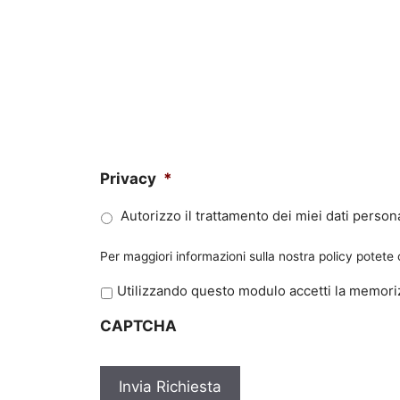
Privacy
*
Autorizzo il trattamento dei miei dati persona
Per maggiori informazioni sulla nostra policy potete
P
Utilizzando questo modulo accetti la memoriz
r
CAPTCHA
i
v
a
c