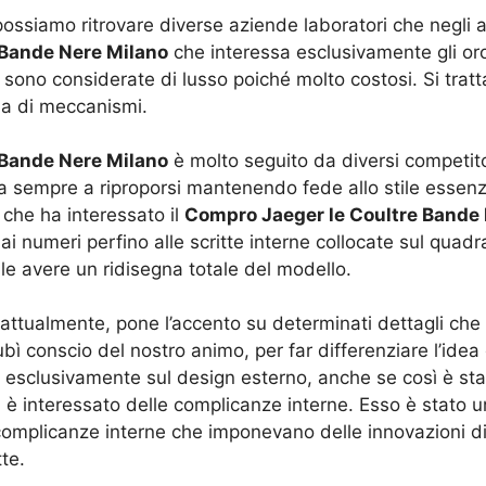
possiamo ritrovare diverse aziende laboratori che negli a
 Bande Nere Milano
che interessa esclusivamente gli or
sono considerate di lusso poiché molto costosi. Si tratt
aia di meccanismi.
 Bande Nere Milano
è molto seguito da diversi competitor
ita sempre a riproporsi mantenendo fede allo stile essenz
o che ha interessato il
Compro Jaeger le Coultre Bande
 ai numeri perfino alle scritte interne collocate sul quad
le avere un ridisegna totale del modello.
tualmente, pone l’accento su determinati dettagli che r
ubì conscio del nostro animo, per far differenziare l’ide
 esclusivamente sul design esterno, anche se così è stat
 è interessato delle complicanze interne. Esso è stato u
 complicanze interne che imponevano delle innovazioni 
te.