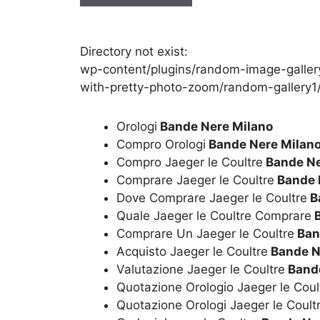
y
*
Directory not exist:
wp-content/plugins/random-image-galler
with-pretty-photo-zoom/random-gallery1
Orologi
Bande Nere Milano
Compro Orologi
Bande Nere Milan
Compro Jaeger le Coultre
Bande Ne
Comprare Jaeger le Coultre
Bande 
Dove Comprare Jaeger le Coultre
B
Quale Jaeger le Coultre Comprare
B
Comprare Un Jaeger le Coultre
Ban
Acquisto Jaeger le Coultre
Bande N
Valutazione Jaeger le Coultre
Bande
Quotazione Orologio Jaeger le Coul
Quotazione Orologi Jaeger le Coult