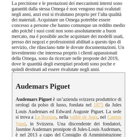
La precisione e le prestazioni dei meccanismi interni sono
garantiti dalla stessa Omega è non vengono mai svalutati
negli anni, anzi essi si rivalutano proprio per l’alta qualità
dei materiali. Acquistare un Omega potrebbe essere
concesso a persone che hanno comunque un reddito medio
alto poiché i suoi costi non sono assolutamente a buon
mercato, ma è possibile anche acquistare dei modelli usati,
presso dei negozi e professionisti abilitati a questo tipo di
servizio, che rilasciano tutte le dovute documentazioni. Un
investimento che interessa proprio i clienti appassionati
della Omega, sono da ricercare nelle proposte del 2019,
dove le quantità degli esemplari prodotti sono poche e
quindi destinati ad essere rivalutate negli anni.
Audemars Piguet
Audemars Piguet
è un’azienda svizzera produttrice di
orologi da polso di lusso, fondata nel
1875
da Jules
Louis Audemars ed Edward Auguste Piguet.
La sede
si trova a
Le Brassus
, nella
vallée de Joux
, nel
Canton
Vaud
, in Svizzera.
Una discendente dei fondatori,
Jasmine Audemars pronipote di Jules-Louis Audemars,
è nel 2013 a capo del Consiglio di Amministrazione