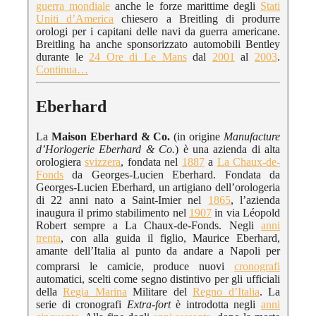
guerra mondiale
anche le forze marittime degli
Stati
Uniti d’America
chiesero a Breitling di produrre
orologi per i capitani delle navi da guerra americane.
Breitling ha anche sponsorizzato automobili Bentley
durante le
24 Ore di Le Mans
dal
2001
al
2003
.
Continua…
Eberhard
La
Maison Eberhard & Co.
(in origine
Manufacture
d’Horlogerie Eberhard & Co.
) è una azienda di alta
orologiera
svizzera
, fondata nel
1887
a
La Chaux-de-
Fonds
da Georges-Lucien Eberhard. Fondata da
Georges-Lucien Eberhard, un artigiano dell’orologeria
di 22 anni nato a Saint-Imier nel
1865
, l’azienda
inaugura il primo stabilimento nel
1907
in via Léopold
Robert sempre a La Chaux-de-Fonds. Negli
anni
trenta
, con alla guida il figlio, Maurice Eberhard,
amante dell’Italia al punto da andare a Napoli per
comprarsi le camicie,
produce nuovi
cronografi
automatici, scelti come segno distintivo per gli ufficiali
della
Regia Marina
Militare del
Regno d’Italia
. La
serie di cronografi
Extra-fort
è introdotta negli
anni