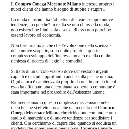
Il
Compro Omega Mecenate Milano
interessa proprio i
nuoci clienti che hanno bisogno di stupire e stupirsi.
La moda e fashion ha l’obiettivo di creare sempre nuove
tendenze, ma perché? In realtà se non ci fosse la moda,
non esisterebbe l’industria e senza di essa non potrebbe
esserci lavoro ed economia.
Non trascuriamo anche che l’evoluzione della scienza e
delle nuove scoperte, sono unite proprio a questo
complesso sviluppo dell’interesse umano e della continua
richiesta di ricerca di “agio” e comodità.
Si tratta di un circolo vizioso dove s’investono ingenti
capitali e di studi approfonditi anche sulla psiche umana.
Ogni epoca è caratterizzata proprio da una impronta in cui
esso ha effettuato una determinata scoperta o comunque è
stata importante nel progredire dell’esistenza umana.
Ridimensioniamo questo complesso meccanismo nelle
ricerche che si effettuano anche nel mercato del
Compro
Omega Mecenate Milano
che richiedono comunque uno
studio di marketing e di nuove tendenze per soddisfare i
clienti. Ora cerchiamo di capire che, quando si acquista un
modello che appartiene al mercato del
Compro Omega