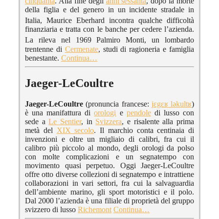
cinquanta
. Alla fine degli
anni sessanta
, dopo la morte
della figlia e del genero in un incidente stradale in
Italia,
Maurice Eberhard incontra qualche difficoltà
finanziaria e tratta con le banche per cedere l’azienda.
La rileva nel 1969
Palmiro Monti, un lombardo
trentenne di
Cermenate
, studi di ragioneria e famiglia
benestante.
Continua…
Jaeger-LeCoultre
Jaeger-LeCoultre
(pronuncia francese:
jɛgɛʁ ləkultʁ
)
è una manifattura di
orologi
e
pendole
di lusso con
sede a
Le Sentier
, in
Svizzera
, e risalente alla prima
metà del
XIX secolo
. Il marchio conta centinaia di
invenzioni e oltre un migliaio di calibri, fra cui il
calibro più piccolo al mondo, degli orologi da polso
con molte complicazioni e un segnatempo con
movimento quasi perpetuo. Oggi Jaeger-LeCoultre
offre otto diverse collezioni di segnatempo e intrattiene
collaborazioni in vari settori, fra cui la salvaguardia
dell’ambiente marino, gli sport motoristici e il polo.
Dal 2000 l’azienda è una filiale di proprietà del gruppo
svizzero di lusso
Richemont
Continua…