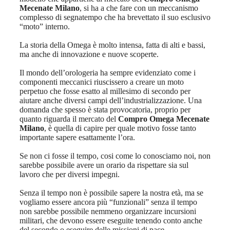
Mecenate Milano
, si ha a che fare con un meccanismo
complesso di segnatempo che ha brevettato il suo esclusivo
“moto” interno.
La storia della Omega è molto intensa, fatta di alti e bassi,
ma anche di innovazione e nuove scoperte.
Il mondo dell’orologeria ha sempre evidenziato come i
componenti meccanici riuscissero a creare un moto
perpetuo che fosse esatto al millesimo di secondo per
aiutare anche diversi campi dell’industrializzazione. Una
domanda che spesso è stata provocatoria, proprio per
quanto riguarda il mercato del
Compro Omega Mecenate
Milano
, è quella di capire per quale motivo fosse tanto
importante sapere esattamente l’ora.
Se non ci fosse il tempo, cosi come lo conosciamo noi, non
sarebbe possibile avere un orario da rispettare sia sul
lavoro che per diversi impegni.
Senza il tempo non è possibile sapere la nostra età, ma se
vogliamo essere ancora più “funzionali” senza il tempo
non sarebbe possibile nemmeno organizzare incursioni
militari, che devono essere eseguite tenendo conto anche
del secondo o eseguire delle missioni di pace.