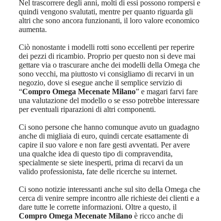
Nel trascorrere degli anni, molti di essi possono rompersi e
quindi vengono svalutati, mentre per quanto riguarda gli
altri che sono ancora funzionanti, il loro valore economico
aumenta.
Ciò nonostante i modelli rotti sono eccellenti per reperire
dei pezzi di ricambio. Proprio per questo non si deve mai
gettare via o trascurare anche dei modelli della Omega che
sono vecchi, ma piuttosto vi consigliamo di recarvi in un
negozio, dove si esegue anche il semplice servizio di
“
Compro Omega Mecenate Milano
” e magari farvi fare
una valutazione del modello o se esso potrebbe interessare
per eventuali riparazioni di altri componenti.
Ci sono persone che hanno comunque avuto un guadagno
anche di migliaia di euro, quindi cercate esattamente di
capire il suo valore e non fare gesti avventati. Per avere
una qualche idea di questo tipo di compravendita,
specialmente se siete inesperti, prima di recarvi da un
valido professionista, fate delle ricerche su internet.
Ci sono notizie interessanti anche sul sito della Omega che
cerca di venire sempre incontro alle richieste dei clienti e a
dare tutte le corrette informazioni. Oltre a questo, il
Compro Omega Mecenate Milano
è ricco anche di