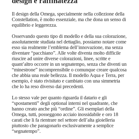
design e raffinatezza
Il design della Omega, specialmente nella collezione della
Constellation, è molto essenziale, ma che dona un senso di
equilibrio e leggerezza.
Osservando questo tipo di modello e della sua colorazione,
assolutamente studiata nel dettaglio, possiamo notare come
esso sia realmente l’emblema dell’innovazione, ma senza
diventare “pacchiano”. Alle volte diventa molto difficile
riuscire ad unire diverse colorazioni, linee, scritte e
quant’altro occorre in un segnatempo, senza che diventi un
“minestrone” incomprensibile o comunque creare qualcosa
che abbia una reale bellezza. Il modello Aqua e Terra, per
esempio, è stato rivisitato e cambiato con una simmetria
che lo ha reso diverso dai precedenti.
Lo stesso vale per quanto riguarda il datario e gli
“spostamenti” degli optional interni nel quadrante, che
hanno creato anche più “ordine”. Gli esemplari della
Omega, tutti, posseggono acciaio inossidabile e oro 18
carati che li fa rientrare nel settore dell’alta gioielleria
piuttosto che paragonarlo esclusivamente a semplice
“segnatempo”.