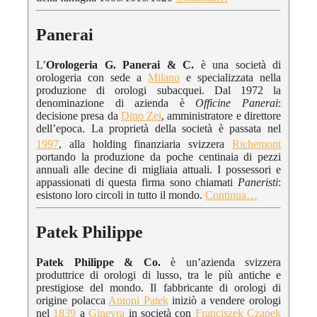
Panerai
L’
Orologeria G. Panerai & C.
è una società di
orologeria con sede a
Milano
e specializzata nella
produzione di orologi subacquei. Dal 1972 la
denominazione di azienda è
Officine Panerai
:
decisione presa da
Dino Zei
, amministratore e direttore
dell’epoca. La proprietà della società è passata nel
1997
, alla holding finanziaria svizzera
Richemont
portando la produzione da poche centinaia di pezzi
annuali alle decine di migliaia attuali. I possessori e
appassionati di questa firma sono chiamati
Paneristi
:
esistono loro circoli in tutto il mondo.
Continua…
Patek Philippe
Patek Philippe & Co.
è un’azienda svizzera
produttrice di orologi di lusso, tra le più antiche e
prestigiose del mondo. Il fabbricante di orologi di
origine polacca
Antoni Patek
iniziò a vendere orologi
nel
1839
a
Ginevra
in società con
Franciszek Czapek