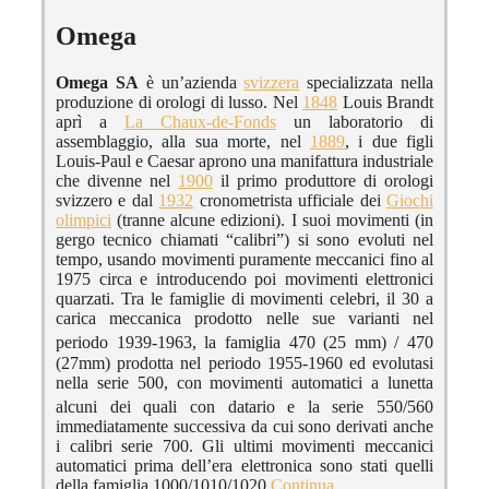
Omega
Omega SA
è un’azienda
svizzera
specializzata nella
produzione di orologi di lusso. Nel
1848
Louis Brandt
aprì a
La Chaux-de-Fonds
un laboratorio di
assemblaggio, alla sua morte, nel
1889
, i due figli
Louis-Paul e Caesar aprono una manifattura industriale
che divenne nel
1900
il primo produttore di orologi
svizzero e dal
1932
cronometrista ufficiale dei
Giochi
olimpici
(tranne alcune edizioni). I suoi movimenti (in
gergo tecnico chiamati “calibri”) si sono evoluti nel
tempo, usando movimenti puramente meccanici fino al
1975 circa e introducendo poi movimenti elettronici
quarzati. Tra le famiglie di movimenti celebri, il 30 a
carica meccanica prodotto nelle sue varianti nel
periodo 1939-1963
, la famiglia 470 (25 mm) / 470
(27mm) prodotta nel periodo 1955-1960 ed evolutasi
nella serie 500, con movimenti automatici a lunetta
alcuni dei quali con datario
e la serie 550/560
immediatamente successiva da cui sono derivati anche
i calibri serie 700. Gli ultimi movimenti meccanici
automatici prima dell’era elettronica sono stati quelli
della famiglia 1000/1010/1020
Continua…