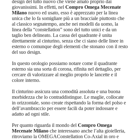
design del tutto nuovo che viene amato proprio dai
giovanissimi. In effetti, nel
Compro Omega Mecenate
Milano
nuovo ed usato, esso è apprezzato per la linea
unica che lo fa somigliare più a un bracciale piuttosto che
al classico segnatempo, anche nei modelli da uomo, la
linea della “constellation” sono del tutto unici e da un
taglio ben delineato. La cassa del quadrante è unita
direttamente al cinturino, senza che ci siano delle linee in
esterno o comunque degli elementi che stonano con il resto
del suo design.
In questo orologio possiamo notare come il quadrante
esterno sia una sorta di corona, rifinita nel dettaglio, per
cercare di valorizzare al meglio proprio le lancette e il
colore interno.
Il cinturino assicura una comodità assoluta e una buona
morbidezza che lo contraddistingue. Le maglie, collocate
in orizzontale, sono create rispettando la forma del polso e
dell’avambraccio per essere facili da poter indossare e
adatto ad ogni stile.
Per quanto riguarda il mondo del
Compro Omega
Mecenate Milano
che interessano anche l’alta gioielleria,
ritroviamo la OMEGAConstellation Co-Axial in oro e