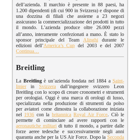
dell’azienda. I
l marchio è presente in 88 paesi, ha
1.200 dipendenti (di cui 900 in Svizzera) e dispone di
una dozzina di filiali che assieme a 23 negozi
assicurano la commercializzazione dei prodotti in tutto
il mondo. L’azienda produce oltre 26.000 pezzi
all’anno, interamente confezionati a mano.
È stato lo
sponsor principale del Team
Alinghi
durante le
edizioni dell’
America’s Cup
del 2003 e del 2007
Continua…
Breitling
La
Breitling
è un’azienda fondata nel 1884 a
Saint-
Imier
in
Svizzera
dall’ingegnere svizzero Leon
Breitling con lo scopo di creare cronometri e strumenti
per orologiai. Oggi è una marca di orologi di lusso,
specializzata nella produzione di strumenti da polso
per aviatori come dimostra la collaborazione iniziata
nel
1936
con la
britannica
Royal Air Force
. Ciò le
permette di cominciare ad avere rapporti con le
aeronautiche militari
di tutto il mondo, a partire dalle
forze aeree tedesche e successivamente negli anni
quaranta anche per la US Air Force. Dopo la
Seconda