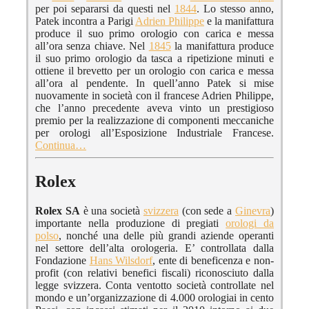
per poi separarsi da questi nel
1844
. Lo stesso anno,
Patek incontra a Parigi
Adrien Philippe
e la manifattura
produce il suo primo orologio con carica e messa
all’ora senza chiave. Nel
1845
la manifattura produce
il suo primo orologio da tasca a ripetizione minuti e
ottiene il brevetto per un orologio con carica e messa
all’ora al pendente. In quell’anno Patek si mise
nuovamente in società con il francese Adrien Philippe,
che l’anno precedente aveva vinto un prestigioso
premio per la realizzazione di componenti meccaniche
per orologi all’Esposizione Industriale Francese.
Continua…
Rolex
Rolex SA
è una società
svizzera
(con sede a
Ginevra
)
importante nella produzione di pregiati
orologi da
polso
, nonché una delle più grandi aziende operanti
nel settore dell’alta orologeria. E’ controllata dalla
Fondazione
Hans Wilsdorf
, ente di beneficenza e non-
profit (con relativi benefici fiscali) riconosciuto dalla
legge svizzera. Conta ventotto società controllate nel
mondo e un’organizzazione di 4.000 orologiai in cento