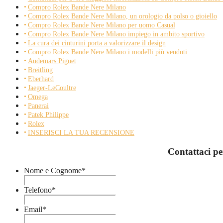
Compro Rolex Bande Nere Milano
Compro Rolex Bande Nere Milano, un orologio da polso o gioiello
Compro Rolex Bande Nere Milano per uomo Casual
Compro Rolex Bande Nere Milano impiego in ambito sportivo
La cura dei cinturini porta a valorizzare il design
Compro Rolex Bande Nere Milano i modelli più venduti
Audemars Piguet
Breitling
Eberhard
Jaeger-LeCoultre
Omega
Panerai
Patek Philippe
Rolex
INSERISCI LA TUA RECENSIONE
Contattaci p
Nome e Cognome
*
Telefono
*
Email
*