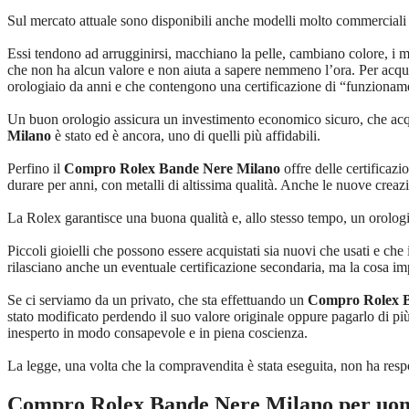
Sul mercato attuale sono disponibili anche modelli molto commerciali ch
Essi tendono ad arrugginirsi, macchiano la pelle, cambiano colore, i 
che non ha alcun valore e non aiuta a sapere nemmeno l’ora. Per acquis
orologiaio da anni e che contengono una certificazione di “funzioname
Un buon orologio assicura un investimento economico sicuro, che acqui
Milano
è stato ed è ancora, uno di quelli più affidabili.
Perfino il
Compro Rolex Bande Nere Milano
offre delle certificazi
durare per anni, con metalli di altissima qualità. Anche le nuove crea
La Rolex garantisce una buona qualità e, allo stesso tempo, un orologi
Piccoli gioielli che possono essere acquistati sia nuovi che usati e che
rilasciano anche un eventuale certificazione secondaria, ma la cosa im
Se ci serviamo da un privato, che sta effettuando un
Compro Rolex B
stato modificato perdendo il suo valore originale oppure pagarlo di più 
inesperto in modo consapevole e in piena coscienza.
La legge, una volta che la compravendita è stata eseguita, non ha respo
Compro Rolex Bande Nere Milano
per uo