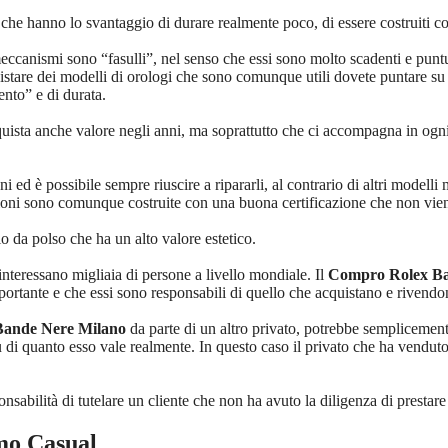
e hanno lo svantaggio di durare realmente poco, di essere costruiti con 
meccanismi sono “fasulli”, nel senso che essi sono molto scadenti e punt
tare dei modelli di orologi che sono comunque utili dovete puntare su d
nto” e di durata.
sta anche valore negli anni, ma soprattutto che ci accompagna in ogni o
oni ed è possibile sempre riuscire a ripararli, al contrario di altri mode
zioni sono comunque costruite con una buona certificazione che non viene
o da polso che ha un alto valore estetico.
 interessano migliaia di persone a livello mondiale. Il
Compro Rolex Ba
portante e che essi sono responsabili di quello che acquistano e rivendo
ande Nere Milano
da parte di un altro privato, potrebbe semplicement
di quanto esso vale realmente. In questo caso il privato che ha venduto i
nsabilità di tutelare un cliente che non ha avuto la diligenza di prestare
mo Casual