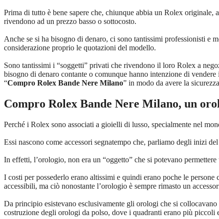
Prima di tutto è bene sapere che, chiunque abbia un Rolex originale,
rivendono ad un prezzo basso o sottocosto.
Anche se si ha bisogno di denaro, ci sono tantissimi professionisti e mo
considerazione proprio le quotazioni del modello.
Sono tantissimi i “soggetti” privati che rivendono il loro Rolex a negozi
bisogno di denaro contante o comunque hanno intenzione di vendere il l
“
Compro Rolex Bande Nere Milano
” in modo da avere la sicurezz
Compro Rolex Bande Nere Milano
, un oro
Perché i Rolex sono associati a gioielli di lusso, specialmente nel mo
Essi nascono come accessori segnatempo che, parliamo degli inizi del 1
In effetti, l’orologio, non era un “oggetto” che si potevano permettere t
I costi per possederlo erano altissimi e quindi erano poche le persone c
accessibili, ma ciò nonostante l’orologio è sempre rimasto un accessori
Da principio esistevano esclusivamente gli orologi che si collocavano i
costruzione degli orologi da polso, dove i quadranti erano più piccoli