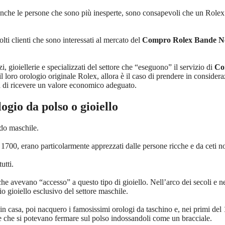
 anche le persone che sono più inesperte, sono consapevoli che un Rol
lti clienti che sono interessati al mercato del
Compro Rolex Bande N
, gioiellerie e specializzati del settore che “eseguono” il servizio di
Co
oro orologio originale Rolex, allora è il caso di prendere in consideraz
a di ricevere un valore economico adeguato.
logio da polso o gioiello
ndo maschile.
700, erano particolarmente apprezzati dalle persone ricche e da ceti no
utti.
he avevano “accesso” a questo tipo di gioiello. Nell’arco dei secoli e ne
o gioiello esclusivo del settore maschile.
n casa, poi nacquero i famosissimi orologi da taschino e, nei primi del 1
 e che si potevano fermare sul polso indossandoli come un bracciale.