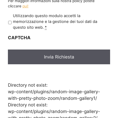
Per maggiori informazioni sulla nostra policy potete
cliccare
qui!
P
Utilizzando questo modulo accetti la
r
memorizzazione e la gestione dei tuoi dati da
i
questo sito web.
*
v
CAPTCHA
a
c
y
*
Directory not exist:
wp-content/plugins/random-image-gallery-
with-pretty-photo-zoom/random-gallery1/
Directory not exist:
wp-content/plugins/random-image-gallery-