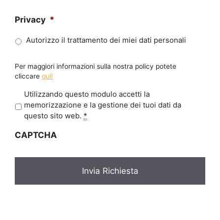
Privacy
*
Autorizzo il trattamento dei miei dati personali
Per maggiori informazioni sulla nostra policy potete
cliccare
qui!
P
Utilizzando questo modulo accetti la
r
memorizzazione e la gestione dei tuoi dati da
i
questo sito web.
*
v
CAPTCHA
a
c
y
*