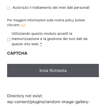
Autorizzo il trattamento dei miei dati personali
Per maggiori informazioni sulla nostra policy potete
cliccare
qui!
P
Utilizzando questo modulo accetti la
r
memorizzazione e la gestione dei tuoi dati da
i
questo sito web.
*
v
CAPTCHA
a
c
y
*
Directory not exist:
wp-content/plugins/random-image-gallery-