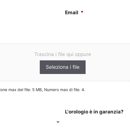
Email
*
Trascina i file qui oppure
Seleziona i file
nsione max del file: 5 MB, Numero max di file: 4.
L'orologio è in garanzia?