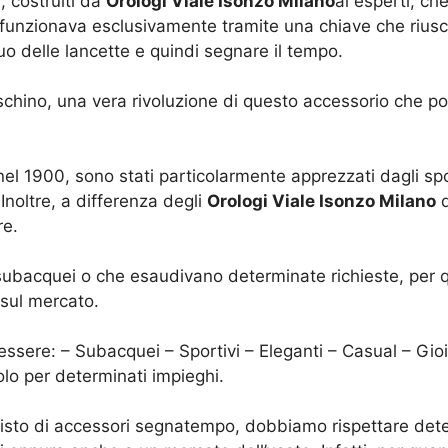
 costruiti da
Orologi Viale Isonzo Milano
ai esperti, che
funzionava esclusivamente tramite una chiave che riusciv
o delle lancette e quindi segnare il tempo.
aschino, una vera rivoluzione di questo accessorio che po
 nel 1900, sono stati particolarmente apprezzati dagli spo
Inoltre, a differenza degli
Orologi Viale Isonzo Milano
d
re.
 subacquei o che esaudivano determinate richieste, per q
 sul mercato.
sere: – Subacquei – Sportivi – Eleganti – Casual – Gioiel
lo per determinati impieghi.
quisto di accessori segnatempo, dobbiamo rispettare det