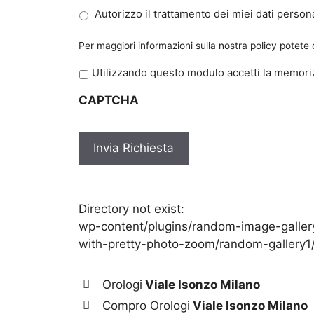
Autorizzo il trattamento dei miei dati persona
Per maggiori informazioni sulla nostra policy potete
P
Utilizzando questo modulo accetti la memoriz
r
CAPTCHA
i
v
a
c
y
*
Directory not exist:
wp-content/plugins/random-image-galler
with-pretty-photo-zoom/random-gallery1
Orologi
Viale Isonzo Milano
Compro Orologi
Viale Isonzo Milano