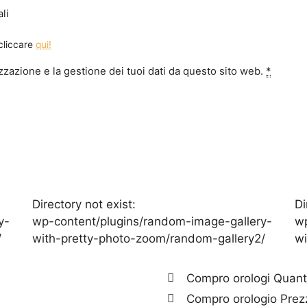
li
 cliccare
qui!
zazione e la gestione dei tuoi dati da questo sito web.
*
Directory not exist:
Di
y-
wp-content/plugins/random-image-gallery-
wp
/
with-pretty-photo-zoom/random-gallery2/
wi
Compro orologi Quan
Compro orologio Prez